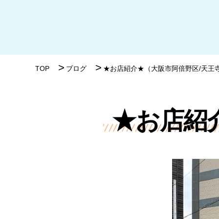
TOP
ブログ
★お店紹介★（大阪市阿倍野区/天王
★お店紹